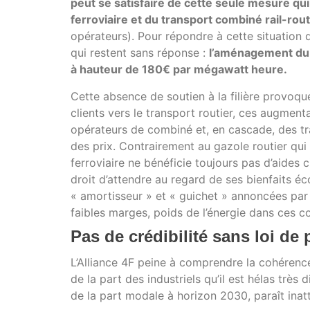
peut se satisfaire de cette seule mesure qu
ferroviaire et du transport combiné rail-rou
opérateurs). Pour répondre à cette situation
qui restent sans réponse :
l’aménagement du d
à hauteur de 180€ par mégawatt heure.
Cette absence de soutien à la filière provoq
clients vers le transport routier, ces augmen
opérateurs de combiné et, en cascade, des tra
des prix. Contrairement au gazole routier qui 
ferroviaire ne bénéficie toujours pas d’aides c
droit d’attendre au regard de ses bienfaits é
« amortisseur » et « guichet » annoncées par 
faibles marges, poids de l’énergie dans ces co
Pas de crédibilité sans loi d
L’Alliance 4F peine à comprendre la cohéren
de la part des industriels qu’il est hélas très d
de la part modale à horizon 2030, paraît inat