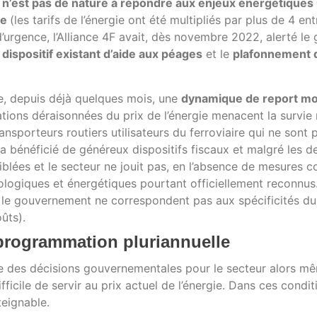
i n’est pas de nature à répondre aux enjeux énergétiques
te
(les tarifs de l’énergie ont été multipliés par plus de 4 
 d’urgence, l’Alliance 4F avait, dès novembre 2022, alerté
ispositif existant d’aide aux péages
et le
plafonnement du
ue, depuis déjà quelques mois, une
dynamique de report mo
tations déraisonnées du prix de l’énergie menacent la survie
nsporteurs routiers utilisateurs du ferroviaire qui ne sont 
a bénéficié de généreux dispositifs fiscaux et malgré les de
iblées et le secteur ne jouit pas, en l’absence de mesures co
cologiques et énergétiques pourtant officiellement reconnus
le gouvernement ne correspondent pas aux spécificités du fr
ûts).
e programmation pluriannuelle
ce des décisions gouvernementales pour le secteur alors m
ifficile de servir au prix actuel de l’énergie. Dans ces condit
teignable.