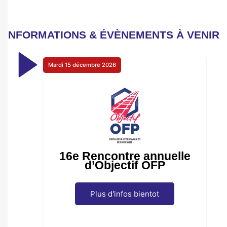
INFORMATIONS & ÉVÈNEMENTS À VENIR
Mardi 15 décembre 2026
Ma
16e Rencontre annuelle
d’Objectif OFP
Plus d'infos bientot