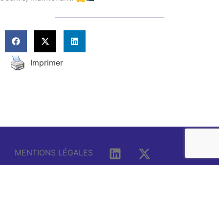
Imprimer
MENTIONS LÉGALES
© FRET FERROVIAIRE FRANÇAIS
Réalisation
Canopea –
DU FUTUR – 2020 / 2026
Agence de Com’