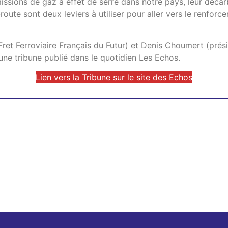
issions de gaz à effet de serre dans notre pays, leur décar
route sont deux leviers à utiliser pour aller vers le renforce
Fret Ferroviaire Français du Futur) et Denis Choumert (prés
 une tribune publié dans le quotidien Les Echos.
Lien vers la Tribune sur le site des Echos